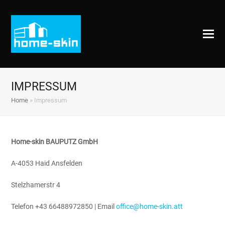
IMPRESSUM
Home
»
Impressum
Home-skin BAUPUTZ GmbH
A-4053 Haid Ansfelden
Stelzhamerstr 4
Telefon +43 66488972850 | Email
office@home-skin.att